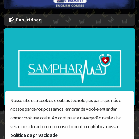
Publicidade
Nosso site usa cookies e outras tecnologias para que nós e
nossos parceiros possamos lembrar de você e entender
como você usa o site. Ao continuar a navegação neste site
será considerado como consentimento implícito à nossa
Radioblackoutrock
© Todos os direitos
política de privacidade
.
reservados.