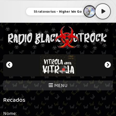
Stratovarius - Higher We Go
MENU
Recados
Nome: