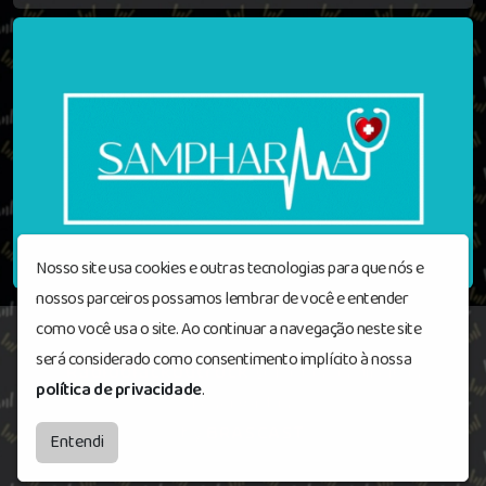
Nosso site usa cookies e outras tecnologias para que nós e
nossos parceiros possamos lembrar de você e entender
como você usa o site. Ao continuar a navegação neste site
será considerado como consentimento implícito à nossa
Radioblackoutrock
© Todos os direitos
política de privacidade
.
reservados.
by
BRASCAST
Entendi