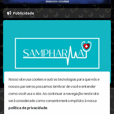
Publicidade
Nosso site usa cookies e outras tecnologias para que nós e
nossos parceiros possamos lembrar de você e entender
como você usa o site. Ao continuar a navegação neste site
será considerado como consentimento implícito à nossa
Radioblackoutrock
© Todos os direitos
política de privacidade
.
reservados.